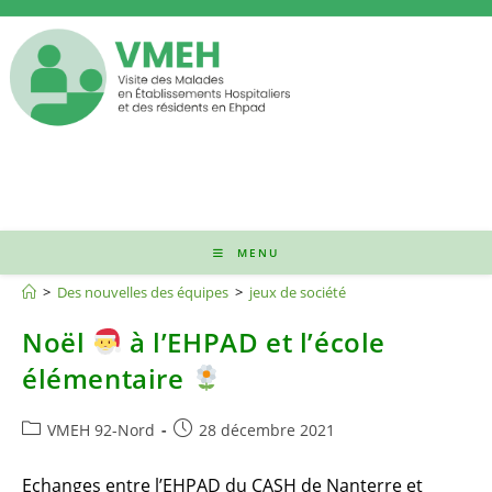
Skip
to
content
MENU
jeux de société
>
Des nouvelles des équipes
>
jeux de société
Noël
à l’EHPAD et l’école
élémentaire
Post
Publication
VMEH 92-Nord
28 décembre 2021
category:
publiée :
Echanges entre l’EHPAD du CASH de Nanterre et