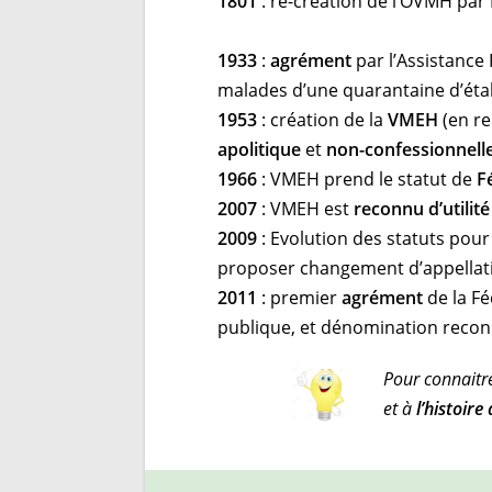
1801
: re-création de l’OVMH p
1933
:
agrément
par l’Assistance 
malades d’une quarantaine d’étab
1953
: création de la
VMEH
(en re
apolitique
et
non-confessionnell
1966
: VMEH prend le statut de
F
2007
: VMEH est
reconnu d’utilit
2009
: Evolution des statuts pour
proposer changement d’appellati
2011
: premier
agrément
de la F
publique, et dénomination recon
Pour connaitre
et à
l’histoire