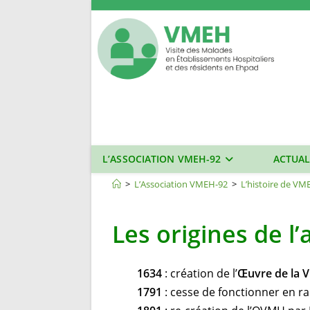
Skip
to
content
L’ASSOCIATION VMEH-92
ACTUAL
L’histoire de VMEH
>
L’Association VMEH-92
>
L’histoire de VM
Les origines de l’
1634
: création de l’
Œuvre de la V
1791
: cesse de fonctionner en ra