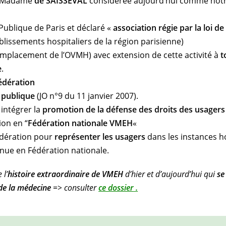
ar Madame
de SAISSEVAL
considérée aujourd’hui comme notre
Publique de Paris et déclaré «
association régie par la loi de
lissements hospitaliers de la région parisienne)
mplacement de l’OVMH) avec extension de cette activité à
t
e
.
édération
é publique
(JO n°9 du 11 janvier 2007).
 intégrer la
promotion de la défense des droits des usagers
on en “
Fédération nationale VMEH
«
édération pour
représenter les usagers
dans les instances h
nue en Fédération nationale.
 l’
histoire extraordinaire de VMEH
d’hier et d’aujourd’hui qui
se
 de la médecine
=> consulter
ce dossier
.