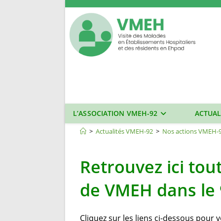
Skip
to
content
L’ASSOCIATION VMEH-92
ACTUAL
Nos actions VMEH-92
>
Actualités VMEH-92
>
Nos actions VMEH-
Retrouvez ici tou
de VMEH dans le 
Cliquez sur les liens ci-dessous pour vo