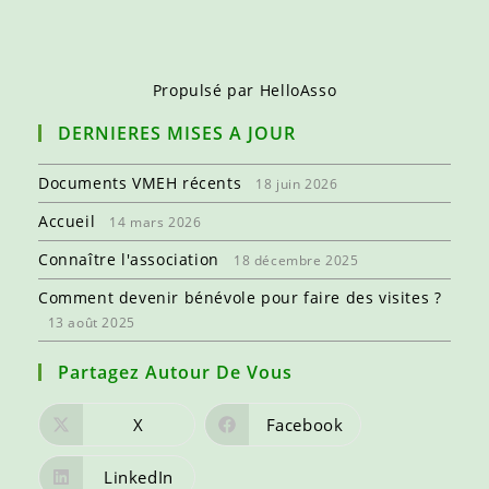
Présence
D’une
Visiteuse
Qui
M’a
Apportée
Propulsé par
HelloAsso
L’envie
De
Vivre »
DERNIERES MISES A JOUR
Documents VMEH récents
18 juin 2026
Accueil
14 mars 2026
Connaître l'association
18 décembre 2025
Comment devenir bénévole pour faire des visites ?
13 août 2025
Partagez Autour De Vous
X
Facebook
LinkedIn