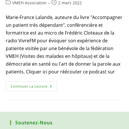
Post
Publication
VMEH Association
2 mars 2022
category:
publiée :
Marie-France Lalande, auteure du livre "Accompagner
un patient très dépendant", conférencière et
formatrice est au micro de Frédéric Cloteaux de la
radio VivreFM pour évoquer son expérience de
patiente visitée par une bénévole de la fédération
VMEH (Visites des malades en hôpitaux) et de la
démocratie en santé ou l'art de donner la parole aux
patients. Cliquer ici pour réécouter ce podcast sur
Marie-
Continuer La Lecture
France
Lalande
(VMEH)
:
«J’ai
Eu
Le
Bonheur
Soutenez-Nous
D’avoir
La