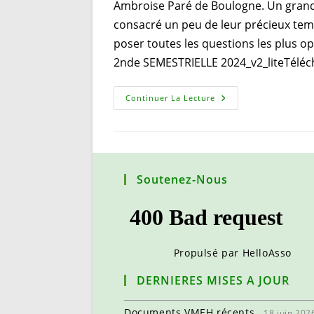
Ambroise Paré de Boulogne. Un grand
consacré un peu de leur précieux temp
poser toutes les questions les plus o
2nde SEMESTRIELLE 2024_v2_liteTéléc
2nde
Continuer La Lecture
Semestrielle
2024
À
Ambroise
Paré
De
Boulogne
Soutenez-Nous
Propulsé par
HelloAsso
DERNIERES MISES A JOUR
Documents VMEH récents
18 juin 202