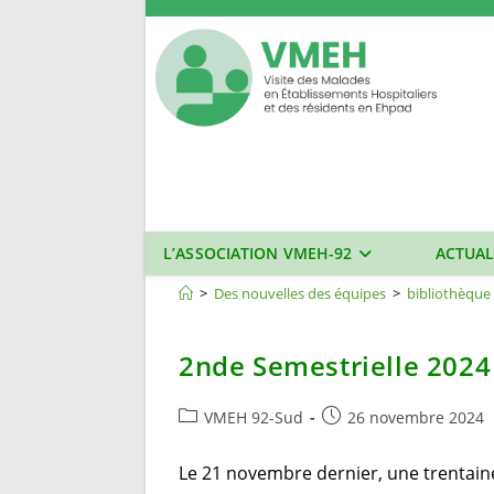
Skip
to
content
L’ASSOCIATION VMEH-92
ACTUAL
bibliothèque
>
Des nouvelles des équipes
>
bibliothèque
2nde Semestrielle 2024
Post
Publication
VMEH 92-Sud
26 novembre 2024
category:
publiée :
Le 21 novembre dernier, une trentaine