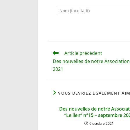
Enter
your
name
or
username
to
comment
Read
Article précédent
more
Des nouvelles de notre Association :
articles
2021
VOUS DEVRIEZ ÉGALEMENT AI
Des nouvelles de notre Associat
“Le lien” n°15 – septembre 20
6 octobre 2021