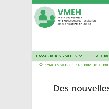
Skip
to
content
L’ASSOCIATION VMEH-92
ACTUAL
Blog
>
VMEH Association
>
Des nouvelles de notr
Des nouvelles