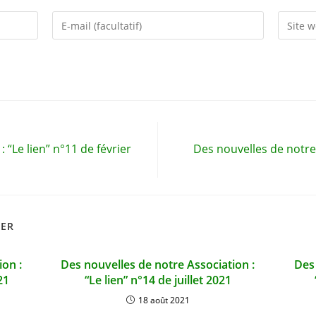
Enter
Saisir
your
l’URL
email
de
address
votre
to
site
comment
(facultat
 “Le lien” n°11 de février
Des nouvelles de notre 
MER
ion :
Des nouvelles de notre Association :
Des 
21
“Le lien” n°14 de juillet 2021
18 août 2021