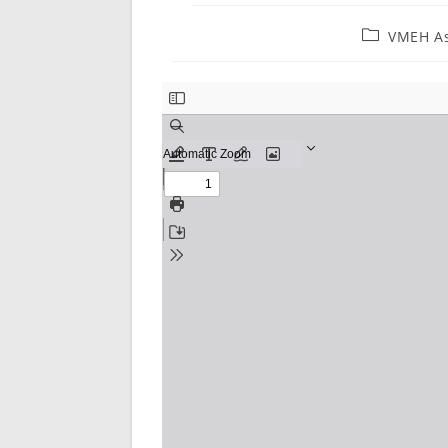
Post
VMEH As
category: