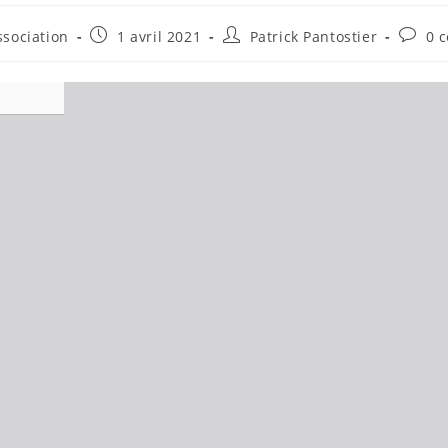
Publication
Auteur/autrice
Comme
sociation
1 avril 2021
Patrick Pantostier
0 
publiée :
de
de
la
la
publication :
publica