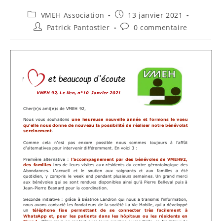
Post
Publication
VMEH Association
13 janvier 2021
category:
publiée :
Auteur/autrice
Commentaires
Patrick Pantostier
0 commentaire
de
de
la
la
publication :
publication :