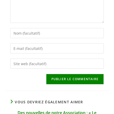
Enter
your
name
Enter
or
your
username
email
to
Saisir
address
comment
l’URL
to
de
comment
votre
site
(facultatif)
VOUS DEVRIEZ ÉGALEMENT AIMER
Des nouvelles de notre Association : « Le