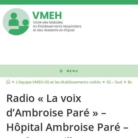
Skip
to
content
MENU
Radio La voix d’Ambroise Paré
>
L’équipe VMEH-92 et les établissements visités
>
92 – Sud
>
Boulo
Radio « La voix
d’Ambroise Paré » –
Hôpital Ambroise Paré –